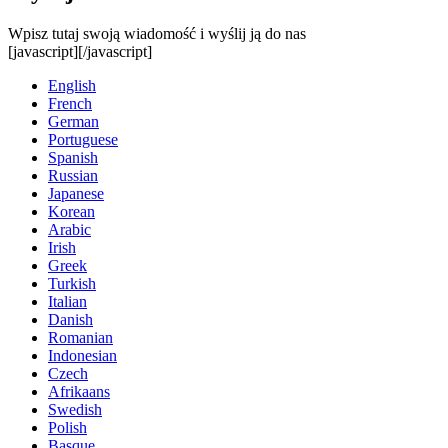
Wpisz tutaj swoją wiadomość i wyślij ją do nas
[javascript]
[/javascript]
English
French
German
Portuguese
Spanish
Russian
Japanese
Korean
Arabic
Irish
Greek
Turkish
Italian
Danish
Romanian
Indonesian
Czech
Afrikaans
Swedish
Polish
Basque