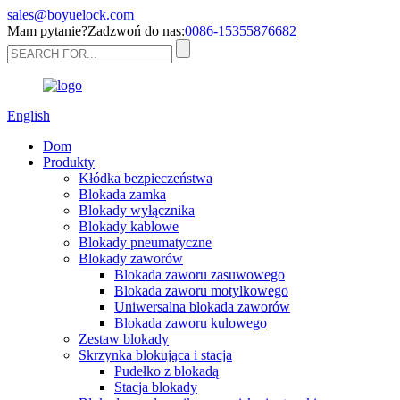
sales@boyuelock.com
Mam pytanie?Zadzwoń do nas:
0086-15355876682
English
Dom
Produkty
Kłódka bezpieczeństwa
Blokada zamka
Blokady wyłącznika
Blokady kablowe
Blokady pneumatyczne
Blokady zaworów
Blokada zaworu zasuwowego
Blokada zaworu motylkowego
Uniwersalna blokada zaworów
Blokada zaworu kulowego
Zestaw blokady
Skrzynka blokująca i stacja
Pudełko z blokadą
Stacja blokady