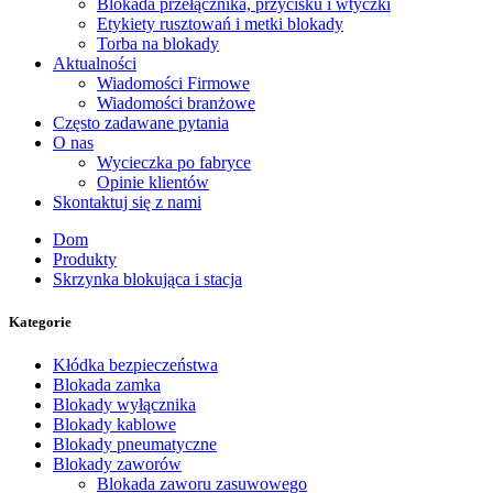
Blokada przełącznika, przycisku i wtyczki
Etykiety rusztowań i metki blokady
Torba na blokady
Aktualności
Wiadomości Firmowe
Wiadomości branżowe
Często zadawane pytania
O nas
Wycieczka po fabryce
Opinie klientów
Skontaktuj się z nami
Dom
Produkty
Skrzynka blokująca i stacja
Kategorie
Kłódka bezpieczeństwa
Blokada zamka
Blokady wyłącznika
Blokady kablowe
Blokady pneumatyczne
Blokady zaworów
Blokada zaworu zasuwowego