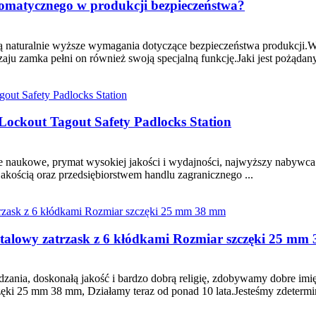
omatycznego w produkcji bezpieczeństwa?
e są naturalnie wyższe wymagania dotyczące bezpieczeństwa produkcji
ju zamka pełni on również swoją specjalną funkcję.Jaki jest pożądany
 Lockout Tagout Safety Padlocks Station
e naukowe, prymat wysokiej jakości i wydajności, najwyższy nabywca 
jakością oraz przedsiębiorstwem handlu zagranicznego ...
Stalowy zatrzask z 6 kłódkami Rozmiar szczęki 25 mm
ania, doskonałą jakość i bardzo dobrą religię, zdobywamy dobre imię
ęki 25 mm 38 mm, Działamy teraz od ponad 10 lata.Jesteśmy zdetermi