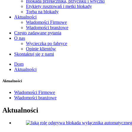
Blokada przełącznika, przycisku i wtyczki
Etykiety rusztowań i metki blokady
Torba na blokady
Aktualności
Wiadomości Firmowe
Wiadomości branżowe
Często zadawane pytania
O nas
Wycieczka po fabryce
Opinie klientów
Skontaktuj się z nami
Dom
Aktualności
Aktualności
Wiadomości Firmowe
Wiadomości branżowe
Aktualności