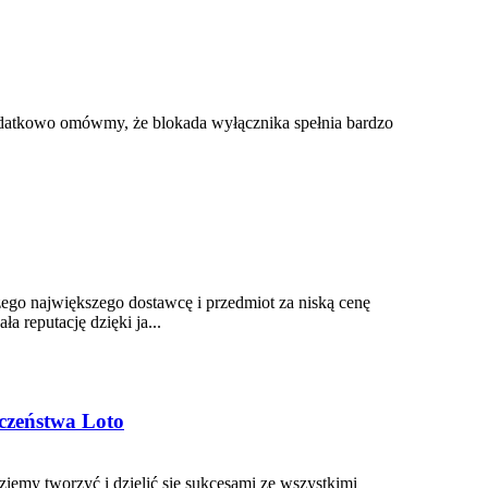
datkowo omówmy, że blokada wyłącznika spełnia bardzo
ego największego dostawcę i przedmiot za niską cenę
a reputację dzięki ja...
czeństwa Loto
dziemy tworzyć i dzielić się sukcesami ze wszystkimi