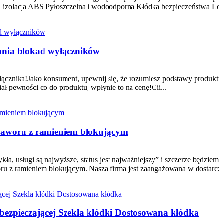
lacja ABS Pyłoszczelna i wodoodporna Kłódka bezpieczeństwa Loto
ania blokad wyłączników
cznika!Jako konsument, upewnij się, że rozumiesz podstawy produktu
ał pewności co do produktu, wpłynie to na cenę!Cii...
 zaworu z ramieniem blokującym
kła, usługi są najwyższe, status jest najważniejszy” i szczerze będzie
ru z ramieniem blokującym. Nasza firma jest zaangażowana w dostarcza
bezpieczającej Szekla kłódki Dostosowana kłódka