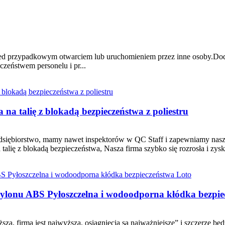
zed przypadkowym otwarciem lub uruchomieniem przez inne osoby.Do
czeństwem personelu i pr...
a talię z blokadą bezpieczeństwa z poliestru
edsiębiorstwo, mamy nawet inspektorów w QC Staff i zapewniamy nasz
ię z blokadą bezpieczeństwa, Nasza firma szybko się rozrosła i zyskał
onu ABS Pyłoszczelna i wodoodporna kłódka bezpie
sza, firma jest najwyższa, osiągnięcia są najważniejsze” i szczerze bę