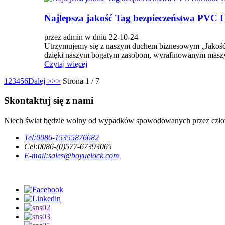
Najlepsza jakość Tag bezpieczeństwa PVC 
przez admin w dniu 22-10-24
Utrzymujemy się z naszym duchem biznesowym „Jakość, 
dzięki naszym bogatym zasobom, wyrafinowanym maszy
Czytaj więcej
1
2
3
4
5
6
Dalej >
>>
Strona 1 / 7
Skontaktuj się z nami
Niech świat będzie wolny od wypadków spowodowanych przez czło
Tel:
0086-15355876682
Cel:
0086-(0)577-67393065
E-mail:
sales@boyuelock.com