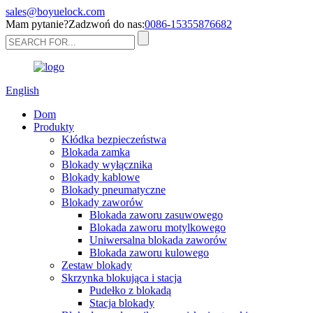
sales@boyuelock.com
Mam pytanie?Zadzwoń do nas:
0086-15355876682
English
Dom
Produkty
Kłódka bezpieczeństwa
Blokada zamka
Blokady wyłącznika
Blokady kablowe
Blokady pneumatyczne
Blokady zaworów
Blokada zaworu zasuwowego
Blokada zaworu motylkowego
Uniwersalna blokada zaworów
Blokada zaworu kulowego
Zestaw blokady
Skrzynka blokująca i stacja
Pudełko z blokadą
Stacja blokady